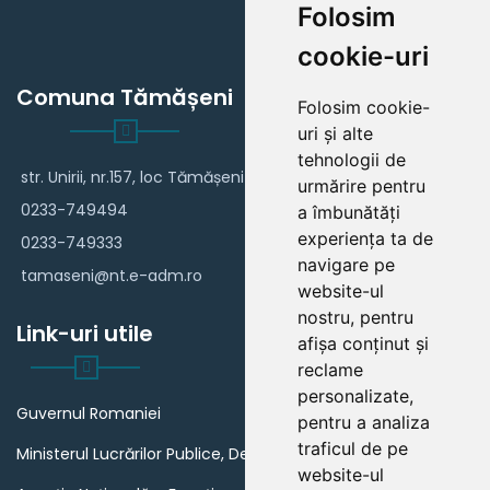
Folosim
cookie-uri
Comuna Tămășeni
Folosim cookie-
uri și alte
tehnologii de
str. Unirii, nr.157, loc Tămășeni
urmărire pentru
0233-749494
a îmbunătăți
experiența ta de
0233-749333
navigare pe
tamaseni@nt.e-adm.ro
website-ul
nostru, pentru
Link-uri utile
afișa conținut și
reclame
personalizate,
Guvernul Romaniei
pentru a analiza
traficul de pe
Ministerul Lucrărilor Publice, Dezvoltării și Administrației
website-ul