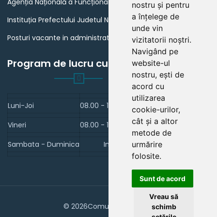
Agenția Națională a Funcționarilor Publici
nostru și pentru
a înțelege de
Instituția Prefectului Judetul Neamt
unde vin
Posturi vacante in administratia publica din Romania
vizitatorii noștri.
Navigând pe
Program de lucru cu publicul
website-ul
nostru, ești de
acord cu
utilizarea
Luni-Joi
08.00 - 16.00
cookie-urilor,
cât și a altor
Vineri
08.00 - 16.00
metode de
Sambata - Duminica
Inchis
urmărire
folosite.
Sunt de acord
Vreau să
© 2026Comuna Tamaseni
schimb
setările